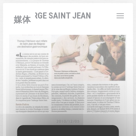
Cookie管理面板
L'AUBERGE SAINT JEAN
媒体
2010/12/05
Nos débuts.