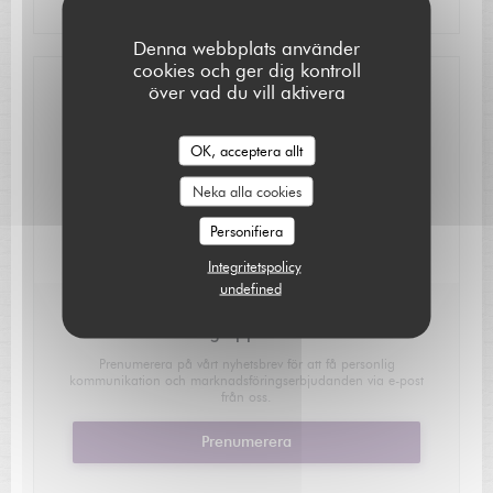
Denna webbplats använder
cookies och ger dig kontroll
över vad du vill aktivera
Kontakta oss
OK, acceptera allt
Boka ett bord
L'AUBERGE SAINT JEAN
Neka alla cookies
Personifiera
Integritetspolicy
undefined
Håll dig uppdaterad
*
Prenumerera på vårt nyhetsbrev för att få personlig
kommunikation och marknadsföringserbjudanden via e-post
från oss.
Prenumerera