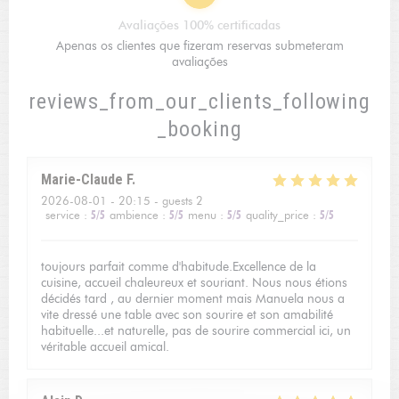
Avaliações 100% certificadas
Apenas os clientes que fizeram reservas submeteram
avaliações
reviews_from_our_clients_following
_booking
Marie-Claude
F
2026-08-01
- 20:15 - guests 2
service
:
5
/5
ambience
:
5
/5
menu
:
5
/5
quality_price
:
5
/5
toujours parfait comme d'habitude.Excellence de la
cuisine, accueil chaleureux et souriant. Nous nous étions
décidés tard , au dernier moment mais Manuela nous a
vite dressé une table avec son sourire et son amabilité
habituelle...et naturelle, pas de sourire commercial ici, un
véritable accueil amical.