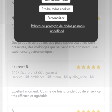
Nous avons passé une soirée très agréable!
Proíbe todos cookies
Personalizar
Nathalie
R
2026-07-17
- 19:45 - guests 2
Política de proteção de dados pessoais
service
:
5
/5
ambience
:
5
/5
menu
:
5
/5
quality_price
:
4
/5
undefined
Des produits de qualité, des plats savoureux , très bien
présentés, des mélanges qui peuvent être originaux, une
expérience gastronomique .
Laurent
N
2026-07-17
- 13:00 - guests 4
service
:
5
/5
ambience
:
5
/5
menu
:
5
/5
quality_price
:
5
/5
Excellent moment. Cuisine de très grande qualité et service
très efficace et agréable.
S