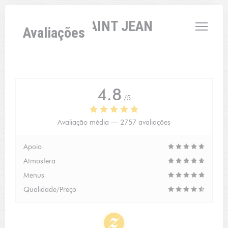
Painel de Gerenciamento de Cookies
L'AUBERGE SAINT JEAN
Avaliações
4.8
/5
Avaliação média —
2757 avaliações
Apoio
Atmosfera
Menus
Qualidade/Preço