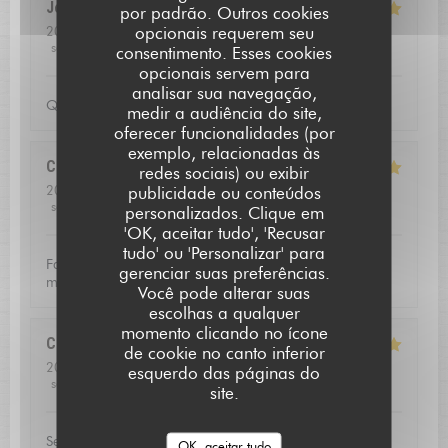
Jean louis
D
por padrão. Outros cookies
opcionais requerem seu
2026-07-24
- 12:30 - guests 2
service
:
5
/5
ambience
:
5
/5
menu
:
5
/5
quality_price
:
4
/5
consentimento. Esses cookies
opcionais servem para
analisar sua navegação,
Qualite de l'accueil
medir a audiência do site,
oferecer funcionalidades (por
exemplo, relacionadas às
Christoffer
N
redes sociais) ou exibir
2026-07-23
- 13:15 - guests 2
publicidade ou conteúdos
service
:
5
/5
ambience
:
4
/5
menu
:
5
/5
quality_price
:
5
/5
personalizados. Clique em
L'AUBERGE SAINT JEAN
'OK, aceitar tudo', 'Recusar
tudo' ou 'Personalizar' para
Fantastic food and good service. Defininetly worth a
gerenciar suas preferências.
michelin star
Você pode alterar suas
escolhas a qualquer
momento clicando no ícone
Catherine
V
de cookie no canto inferior
2026-07-16
- 20:00 - guests 3
esquerdo das páginas do
service
:
5
/5
ambience
:
5
/5
menu
:
5
/5
quality_price
:
5
/5
site.
Service excellent, la qualité du repas était exceptionnel.
OK, aceitar tudo