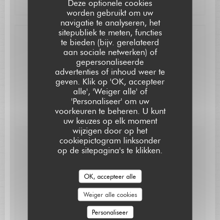
Deze optionele cookies
worden gebruikt om uw
navigatie te analyseren, het
sitepubliek te meten, functies
te bieden (bijv. gerelateerd
Neem contact met ons op
aan sociale netwerken) of
gepersonaliseerde
Reserveer een tafel
advertenties of inhoud weer te
L'AUBERGE SAINT JEAN
geven. Klik op 'OK, accepteer
alle', 'Weiger alle' of
'Personaliseer' om uw
voorkeuren te beheren. U kunt
uw keuzes op elk moment
wijzigen door op het
cookiepictogram linksonder
Word op de hoogte gehouden
*
op de sitepagina's te klikken.
Schrijf je in op onze nieuwsbrief om gepersonaliseerde
communicatie en marketingaanbiedingen per e-mail van ons
OK, accepteer alle
te ontvangen.
Weiger alle cookies
Abonneren
Personaliseer