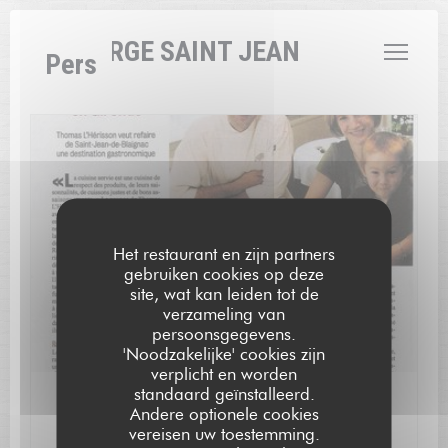
Cookies beheer paneel
L'AUBERGE SAINT JEAN
Pers
Het restaurant en zijn partners
gebruiken cookies op deze
site, wat kan leiden tot de
verzameling van
persoonsgegevens.
'Noodzakelijke' cookies zijn
verplicht en worden
standaard geïnstalleerd.
05/12/2010
Andere optionele cookies
Nos débuts.
vereisen uw toestemming.