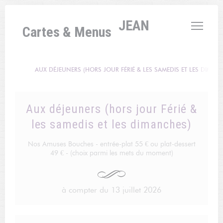
Personnalisation de vos choix en matière de cookies
L'AUBERGE SAINT JEAN
Cartes & Menus
AUX DÉJEUNERS (HORS JOUR FÉRIÉ & LES SAMEDIS ET LES DIMAN
Aux déjeuners (hors jour Férié &
les samedis et les dimanches)
Nos Amuses Bouches - entrée-plat 55 € ou plat-dessert
49 € - (choix parmi les mets du moment)
à compter du 13 juillet 2026