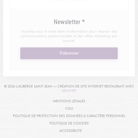
Newsletter
*
Inscrivez-vous à notre lettre d'information pour recevoir des
communications personnalisées et des offres marketing par
courriel.
S'abonner
© 2026 L'AUBERGE SAINT JEAN — CRÉATION DE SITE INTERNET RESTAURANT AVEC
((OUVRE UNE NOUVELLE FENÊTRE))
ZENCHEF
((OUVRE UNE NOUVELLE FENÊTRE
MENTIONS LÉGALES
((OUVRE UNE NOUVELLE FENÊTRE))
CGU
((OUVRE
POLITIQUE DE PROTECTION DES DONNÉES À CARACTÈRE PERSONNEL
((OUVRE UNE NOUVELLE FENÊT
POLITIQUE DE COOKIES
((OUVRE UNE NOUVELLE FENÊTRE))
ACCESSIBILITE