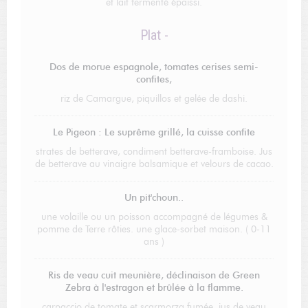
et lait fermenté épaissi.
Plat -
Dos de morue espagnole, tomates cerises semi-
confites,
riz de Camargue, piquillos et gelée de dashi.
Le Pigeon : Le suprême grillé, la cuisse confite
strates de betterave, condiment betterave-framboise. Jus
de betterave au vinaigre balsamique et velours de cacao.
Un pit'choun..
une volaille ou un poisson accompagné de légumes &
pomme de Terre rôties. une glace-sorbet maison. ( 0-11
ans )
Ris de veau cuit meunière, déclinaison de Green
Zebra à l'estragon et brûlée à la flamme.
carpaccio de tomate et scarmorza fumée, jus de veau