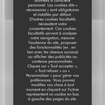
données à caractère
Chocolat Millaut en crémeux et en mousse, fraîcheur
personnel. Les cookies dits «
de citron vert,
nécessaires » sont obligatoires
praliné grué de cacao et noix de cajou, sorbet poivron
et installés par défaut.
Corne de Gazelle rôti.
D'autres cookies facultatifs
nécessitent votre
consentement. Ces cookies
L'aBricot confit et sa compotée gélifiée.
facultatifs servent à analyser
crémeux cardamome verte, biscuit joconde, sorbet
votre navigation, mesurer
fenouil.
l'audience du site, proposer
des fonctionnalités (ex : en
lien avec les réseaux sociaux)
ou afficher des publicités ou
Carte Cadeau
contenus personnalisés.
L'AUBERGE SAINT JEAN
Cliquez sur « Tout accepter »,
Pour faire plaisir à un proche, offrez un bon cadeau.
« Tout refuser » ou «
Montant libre ou formule définie, nous vous proposons
Personnaliser » pour gérer vos
une expérience sur-mesure. N’hésitez pas à nous
préférences. Vous pouvez
contacter.
modifier vos choix à tout
moment en cliquant sur l'icône
représentant un cookie en bas
à gauche des pages du site.