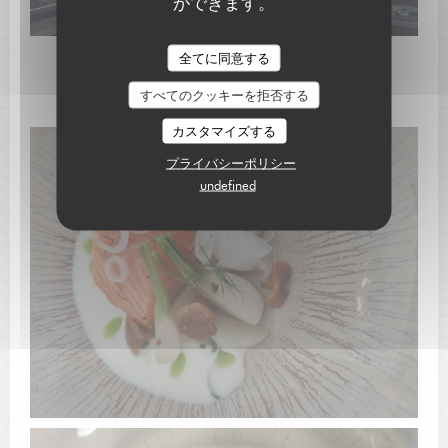
ができます。
L'AUBERGE SAINT JEAN
全てに同意する
"Coté cuisine"
すべてのクッキーを拒否する
カスタマイズする
プライバシーポリシー
undefined