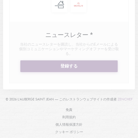
ニュースレター
*
当社のニュースレターを購読し、当社からのEメールによる
個別コミュニケーションやマーケティングオファーを受け取
る。
登録する
((
© 2026 L'AUBERGE SAINT JEAN — このレストランウェブサイトの作成者
ZENCHEF
((新しいウィンドウで開きます))
免責
((新しいウィンドウで開きます))
利用規約
((新しいウィンドウで開きます))
個人情報保護方針
((新しいウィンドウで開きます))
クッキー ポリシー