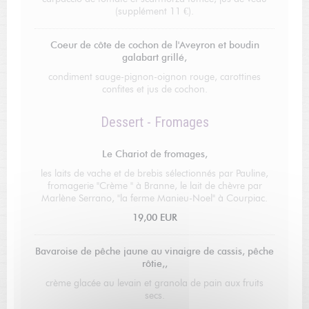
(supplément 11 €).
Coeur de côte de cochon de l'Aveyron et boudin
galabart grillé,
condiment sauge-pignon-oignon rouge, carottines
confites et jus de cochon.
Dessert - Fromages
Le Chariot de fromages,
les laits de vache et de brebis sélectionnés par Pauline,
fromagerie "Crème " à Branne, le lait de chèvre par
Marlène Serrano, "la ferme Manieu-Noel" à Courpiac.
19,00 EUR
Bavaroise de pêche jaune au vinaigre de cassis, pêche
rôtie,,
crème glacée au levain et granola de pain aux fruits
secs.