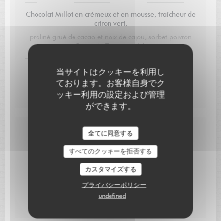
Chocolat Millot en crémeux et en mousse, fraîcheur de
citron vert,
praliné grué de cacao et noix de cajou, sorbet poivron
Corne de Taureaux rôti.
L'aBricot confit et sa compotée gélifiée.
当サイトはクッキーを利用し
ております。お客様自身でク
crémeux cardamome verte, biscuit joconde, sorbet
fenouil.
ッキー利用の設定および管理
ができます。
L'AUBERGE SAINT JEAN
Carte Cadeau
全てに同意する
すべてのクッキーを拒否する
Pour faire plaisir à un proche, offrez un bon cadeau.
Montant libre ou formule définie, nous vous proposons
カスタマイズする
une expérience sur-mesure. N’hésitez pas à nous
contacter.
プライバシーポリシー
undefined