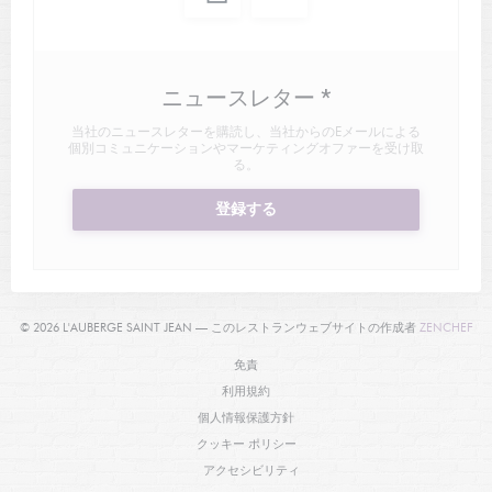
ニュースレター
*
当社のニュースレターを購読し、当社からのEメールによる
個別コミュニケーションやマーケティングオファーを受け取
る。
登録する
((
© 2026 L'AUBERGE SAINT JEAN — このレストランウェブサイトの作成者
ZENCHEF
((新しいウィンドウで開きます))
免責
((新しいウィンドウで開きます))
利用規約
((新しいウィンドウで開きます))
個人情報保護方針
((新しいウィンドウで開きます))
クッキー ポリシー
((新しいウィンドウで開きます))
アクセシビリティ