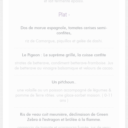
et lait fermenté épaissi.
Plat -
Dos de morue espagnole, tomates cerises semi-
confites,
riz de Camargue, piquillos et gelée de dashi.
Le Pigeon : Le suprême grillé, la cuisse confite
strates de betterave, condiment betterave-framboise. Jus
de betterave au vinaigre balsamique et velours de cacao.
Un pit'choun..
une volaille ou un poisson accompagné de légumes &
pomme de Terre rôties. une glace-sorbet maison. ( 0-11
ans )
Ris de veau cuit meunière, déclinaison de Green
Zebra à l'estragon et brûlée à la flamme.
carpaccio de tomate et scarmorza fumée, jus de veau