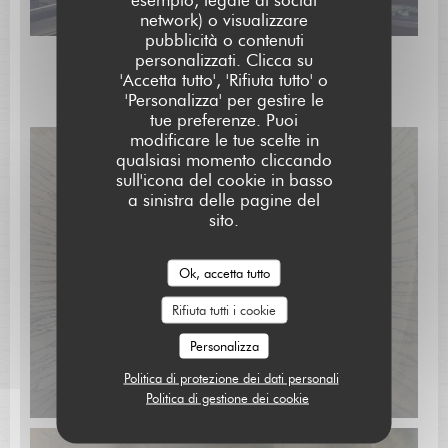
network) o visualizzare
pubblicità o contenuti
L'AUBERGE SAINT JEAN
personalizzati. Clicca su
'Accetta tutto', 'Rifiuta tutto' o
"Coté cuisine"
'Personalizza' per gestire le
tue preferenze. Puoi
modificare le tue scelte in
qualsiasi momento cliccando
sull'icona del cookie in basso
a sinistra delle pagine del
sito.
Ok, accetta tutto
Rifiuta tutti i cookie
Personalizza
Politica di protezione dei dati personali
Politica di gestione dei cookie