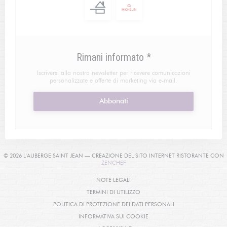
Rimani informato
*
Iscriversi alla nostra newsletter per ricevere comunicazioni
personalizzate e offerte di marketing via e-mail.
Abbonati
© 2026 L'AUBERGE SAINT JEAN — CREAZIONE DEL SITO INTERNET RISTORANTE CON
((APRE UNA NUOVA FINESTRA))
ZENCHEF
((APRE UNA NUOVA FINESTRA))
NOTE LEGALI
((APRE UNA NUOVA FINESTRA))
TERMINI DI UTILIZZO
((APRE UNA NUOVA 
POLITICA DI PROTEZIONE DEI DATI PERSONALI
((APRE UNA NUOVA FINESTRA)
INFORMATIVA SUI COOKIE