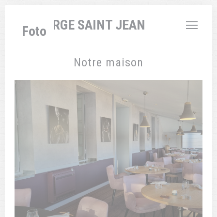
Personalizzazione delle tue scelte sui cookie
L'AUBERGE SAINT JEAN
Foto
Notre maison