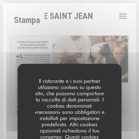
Personalizzazione delle tue scelte sui cookie
L'AUBERGE SAINT JEAN
Stampa
Il ristorante e i suoi partner
utilizzano cookies su questo
sito, che possono comportare
la raccolta di dati personali. I
cookies denominati
«necessari» sono obbligatori e
installati per impostazione
predefinita. Altri cookies
05/12/2010
opzionali richiedono il tuo
Nos débuts.
consenso. Questi cookies