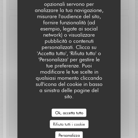
opzionali servono per
analizzare la tua navigazione,
misurare l'audience del sito,
fornire funzionalità (ad
esempio, legate ai social
Contattaci
network) o visualizzare
pubblicità o contenuti
Prenota
L'AUBERGE SAINT JEAN
personalizzati. Clicca su
'Accetta tutto', 'Rifiuta tutto' o
'Personalizza' per gestire le
tue preferenze. Puoi
modificare le tue scelte in
qualsiasi momento cliccando
sull'icona del cookie in basso
a sinistra delle pagine del
Rimani informato
*
sito.
Iscriversi alla nostra newsletter per ricevere comunicazioni
personalizzate e offerte di marketing via e-mail.
Ok, accetta tutto
Abbonati
Rifiuta tutti i cookie
Personalizza