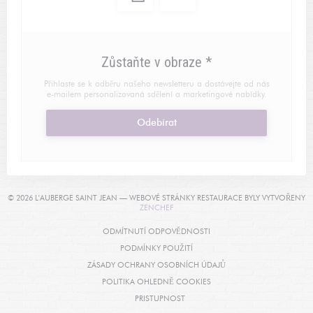
Zůstaňte v obraze
*
Přihlaste se k odběru našeho newsletteru a dostávejte od nás
e-mailem personalizovaná sdělení a marketingové nabídky.
Odebírat
© 2026 L'AUBERGE SAINT JEAN — WEBOVÉ STRÁNKY RESTAURACE BYLY VYTVOŘENY
((OTEVŘE SE V NOVÉM OKNĚ))
ZENCHEF
((OTEVŘE SE V NOVÉM OKNĚ
ODMÍTNUTÍ ODPOVĚDNOSTI
((OTEVŘE SE V NOVÉM OKNĚ))
PODMÍNKY POUŽITÍ
((OTEVŘE SE V NOVÉM O
ZÁSADY OCHRANY OSOBNÍCH ÚDAJŮ
((OTEVŘE SE V NOVÉM OKNĚ
POLITIKA OHLEDNĚ COOKIES
((OTEVŘE SE V NOVÉM OKNĚ))
PRISTUPNOST