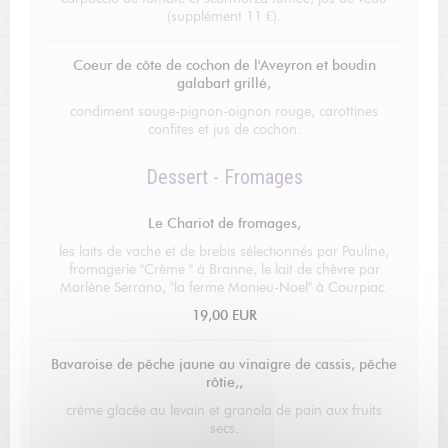
(supplément 11 €).
Coeur de côte de cochon de l'Aveyron et boudin
galabart grillé,
condiment sauge-pignon-oignon rouge, carottines
confites et jus de cochon.
Dessert - Fromages
Le Chariot de fromages,
les laits de vache et de brebis sélectionnés par Pauline,
fromagerie "Crème " à Branne, le lait de chèvre par
Marlène Serrano, "la ferme Manieu-Noel" à Courpiac.
19,00 EUR
Bavaroise de pêche jaune au vinaigre de cassis, pêche
rôtie,,
crème glacée au levain et granola de pain aux fruits
secs.