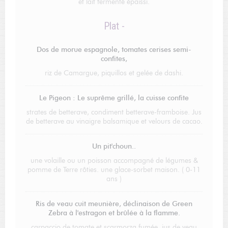
et lait fermenté épaissi.
Plat -
Dos de morue espagnole, tomates cerises semi-
confites,
riz de Camargue, piquillos et gelée de dashi.
Le Pigeon : Le suprême grillé, la cuisse confite
strates de betterave, condiment betterave-framboise. Jus
de betterave au vinaigre balsamique et velours de cacao.
Un pit'choun..
une volaille ou un poisson accompagné de légumes &
pomme de Terre rôties. une glace-sorbet maison. ( 0-11
ans )
Ris de veau cuit meunière, déclinaison de Green
Zebra à l'estragon et brûlée à la flamme.
carpaccio de tomate et scarmorza fumée, jus de veau